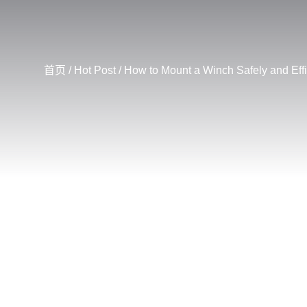
首页
/
Hot Post
/ How to Mount a Winch Safely and Effi