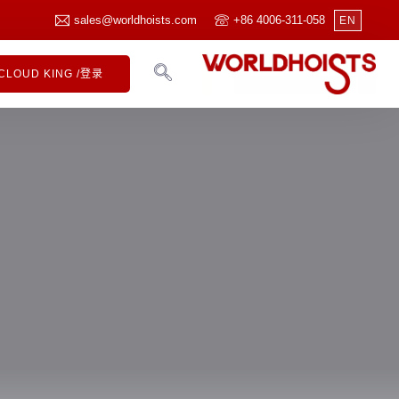
sales@worldhoists.com
+86 4006-311-058
EN
CLOUD KING /登录