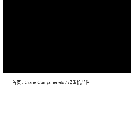
首页
/
Crane Componenets
/ 起重机部件