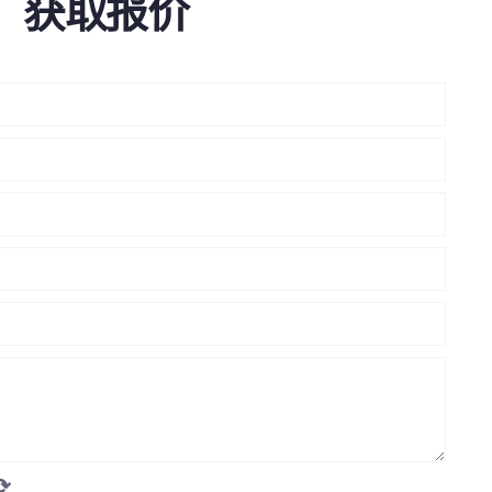
获取报价
⟳