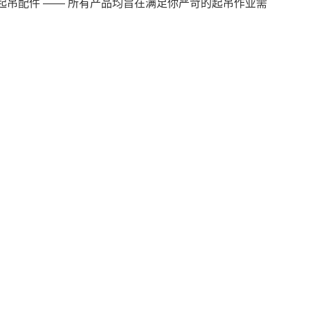
用起吊配件 —— 所有产品均旨在满足你严苛的起吊作业需